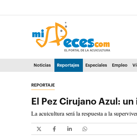
Ir al contenido principal de la página (alt + s)
Ir a la cabecera de la página (alt + c)
Ir al pie de la página (alt + p)
Ir al menú principal (alt + u)
Noticias
Reportajes
Especiales
Empleo
V
REPORTAJE
El Pez Cirujano Azul: un
La acuicultura será la respuesta a la superviv