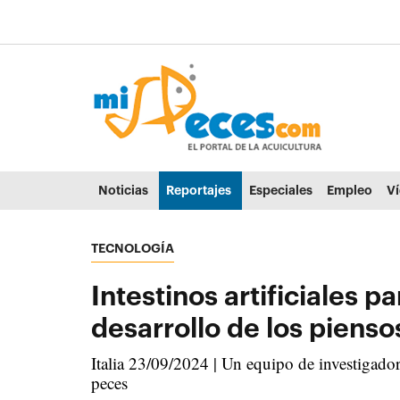
Ir al contenido principal de la página (alt + s)
Ir a la cabecera de la página (alt + c)
Ir al pie de la página (alt + p)
Ir al menú principal (alt + u)
Noticias
Reportajes
Especiales
Empleo
V
TECNOLOGÍA
Intestinos artificiales 
desarrollo de los pienso
Italia 23/09/2024 | Un equipo de investigadore
peces