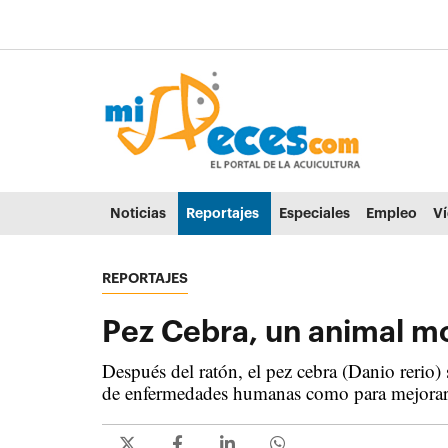
Ir al contenido principal de la página (alt + s)
Ir a la cabecera de la página (alt + c)
Ir al pie de la página (alt + p)
Ir al menú principal (alt + u)
Noticias
Reportajes
Especiales
Empleo
V
REPORTAJES
Pez Cebra, un animal mo
Después del ratón, el pez cebra (Danio rerio)
de enfermedades humanas como para mejorar 