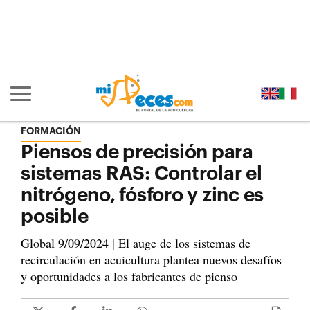
Ir al contenido principal de la página (alt + s)
Ir a la cabecera de la página (alt + c)
Ir al pie de la página (alt + p)
Ir al menú principal (alt + u)
Mostrar/ocultar navegación principal
FORMACIÓN
Piensos de precisión para
sistemas RAS: Controlar el
nitrógeno, fósforo y zinc es
posible
Global 9/09/2024 | El auge de los sistemas de
recirculación en acuicultura plantea nuevos desafíos
y oportunidades a los fabricantes de pienso