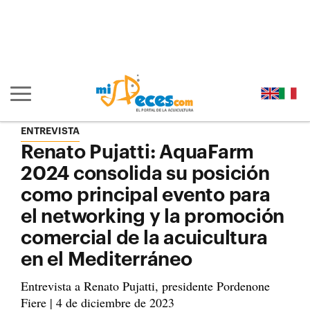
Ir al contenido principal de la página (alt + s)
Ir a la cabecera de la página (alt + c)
Ir al pie de la página (alt + p)
Ir al menú principal (alt + u)
Mostrar/ocultar navegación principal
ENTREVISTA
Renato Pujatti: AquaFarm
2024 consolida su posición
como principal evento para
el networking y la promoción
comercial de la acuicultura
en el Mediterráneo
Entrevista a Renato Pujatti, presidente Pordenone
Fiere | 4 de diciembre de 2023