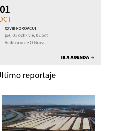
01
OCT
XXVIII FOROACUI
jue, 01 oct - vie, 02 oct
Auditorio de O Grove
IR A AGENDA
ltimo reportaje