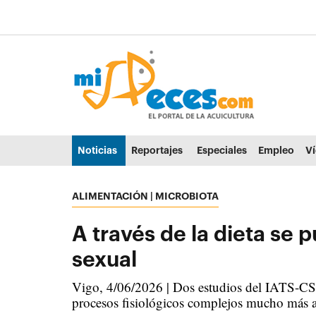
Ir al contenido principal de la página (alt + s)
Ir a la cabecera de la página (alt + c)
Ir al pie de la página (alt + p)
Ir al menú principal (alt + u)
Noticias
Reportajes
Especiales
Empleo
V
ALIMENTACIÓN | MICROBIOTA
A través de la dieta se 
sexual
Vigo, 4/06/2026 | Dos estudios del IATS-CS
procesos fisiológicos complejos mucho más al