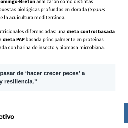
Domingo-Bretón
analizaron cómo distintas
uestas biológicas profundas en dorada (
Sparus
de la acuicultura mediterránea.
utricionales diferenciadas: una
dieta control basada
na
dieta PAP
basada principalmente en proteínas
da con harina de insecto y biomasa microbiana.
pasar de ‘hacer crecer peces’ a
 resiliencia.”
ctivo