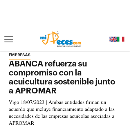
Ir al contenido principal de la página (alt + s)
Ir a la cabecera de la página (alt + c)
Ir al pie de la página (alt + p)
Ir al menú principal (alt + u)
Mostrar/ocultar navegación principal
EMPRESAS
ABANCA refuerza su
compromiso con la
acuicultura sostenible junto
a APROMAR
Vigo 18/07/2023 | Ambas entidades firman un
acuerdo que incluye financiamiento adaptado a las
necesidades de las empresas acuícolas asociadas a
APROMAR