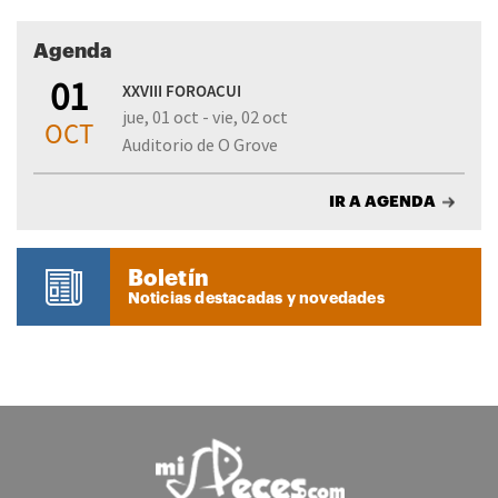
Agenda
01
XXVIII FOROACUI
jue, 01 oct - vie, 02 oct
OCT
Auditorio de O Grove
IR A AGENDA
Boletín
Noticias destacadas y novedades