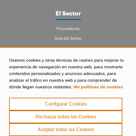
El Sector
Proveedores
Guía del Sector
Legislación
Empleo
Usamos cookies y otras técnicas de rastreo para mejorar tu
experiencia de navegación en nuestra web, para mostrarte
contenidos personalizados y anuncios adecuados, para
analizar el tráfico en nuestra web y para comprender de
dónde llegan nuestros visitantes.
Ver políticas de cookies
Aviso legal
|
Configurar Cookies
Política de Privacidad
|
Rechazar todas las Cookies
Política de Cookies
Aceptar todas las Cookies
. misPeces Copyright 2000 - 2026. Todos los derechos reservados