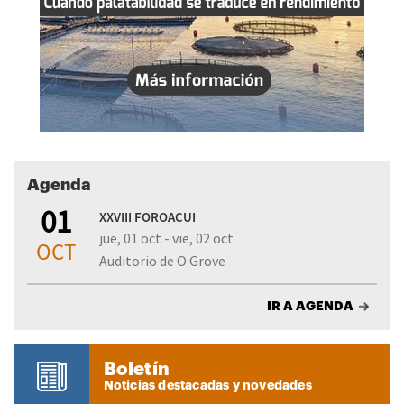
Agenda
01
XXVIII FOROACUI
jue, 01 oct - vie, 02 oct
OCT
Auditorio de O Grove
IR A AGENDA
Boletín
Noticias destacadas y novedades