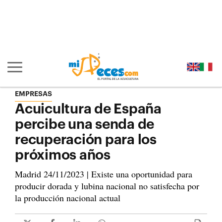
Ir al contenido principal de la página (alt + s)
Ir a la cabecera de la página (alt + c)
Ir al pie de la página (alt + p)
Ir al menú principal (alt + u)
Mostrar/ocultar navegación principal
EMPRESAS
Acuicultura de España
percibe una senda de
recuperación para los
próximos años
Madrid 24/11/2023 | Existe una oportunidad para
producir dorada y lubina nacional no satisfecha por
la producción nacional actual