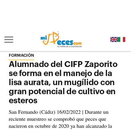
Ir al contenido principal de la página (alt + s)
Ir a la cabecera de la página (alt + c)
Ir al pie de la página (alt + p)
Ir al menú principal (alt + u)
Mostrar/ocultar navegación principal
FORMACIÓN
Alumnado del CIFP Zaporito
se forma en el manejo de la
lisa aurata, un mugílido con
gran potencial de cultivo en
esteros
San Fernando (Cádiz) 16/02/2022 | Durante un
reciente muestreo se comprobó que peces que
nacieron en octubre de 2020 ya han alcanzado la