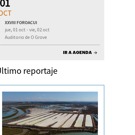
01
OCT
XXVIII FOROACUI
jue, 01 oct - vie, 02 oct
Auditorio de O Grove
IR A AGENDA
ltimo reportaje