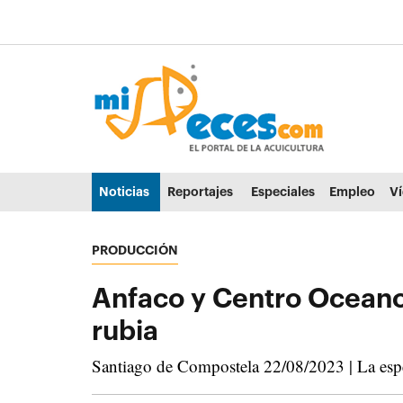
Ir al contenido principal de la página (alt + s)
Ir a la cabecera de la página (alt + c)
Ir al pie de la página (alt + p)
Ir al menú principal (alt + u)
Noticias
Reportajes
Especiales
Empleo
V
PRODUCCIÓN
Anfaco y Centro Oceanog
rubia
Santiago de Compostela 22/08/2023 | La espec