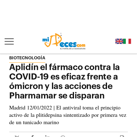
Ir al contenido principal de la página (alt + s)
Ir a la cabecera de la página (alt + c)
Ir al pie de la página (alt + p)
Ir al menú principal (alt + u)
Mostrar/ocultar navegación principal
BIOTECNOLOGÍA
Aplidín el fármaco contra la
COVID-19 es eficaz frente a
ómicron y las acciones de
Pharmamar se disparan
Madrid 12/01/2022 | El antiviral toma el principio
activo de la plitidepsina sintentizado por primera vez
de un tunicado marino