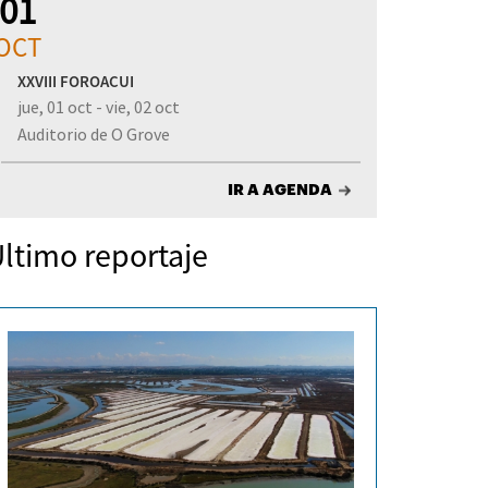
01
OCT
XXVIII FOROACUI
jue, 01 oct - vie, 02 oct
Auditorio de O Grove
IR A AGENDA
ltimo reportaje