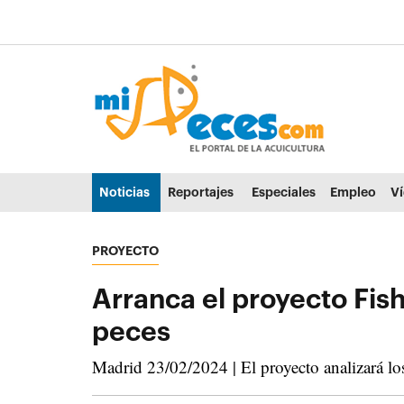
Ir al contenido principal de la página (alt + s)
Ir a la cabecera de la página (alt + c)
Ir al pie de la página (alt + p)
Ir al menú principal (alt + u)
Noticias
Reportajes
Especiales
Empleo
V
PROYECTO
Arranca el proyecto Fish
peces
Madrid 23/02/2024 | El proyecto analizará los