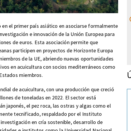
ó en el primer país asiático en asociarse formalmente
investigación e innovación de la Unión Europea para
lones de euros. Esta asociación permite que
reanas participen en proyectos de Horizonte Europa
 miembros de la UE, abriendo nuevas oportunidades
rativos en acuicultura con socios mediterráneos como
Ú
os Estados miembros.
dial de acuicultura, con una producción que creció
llones de toneladas en 2022. El sector está
n japonés, el pez roca, las ostras y algas como el
amente tecnificado, respaldado por el Instituto
investigación en cría sostenible, desarrollo de
sidades e institutos como la Universidad Nacional