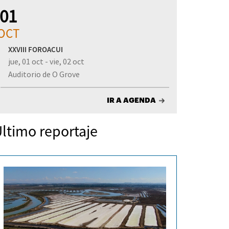
01
OCT
XXVIII FOROACUI
jue, 01 oct - vie, 02 oct
Auditorio de O Grove
IR A AGENDA
ltimo reportaje