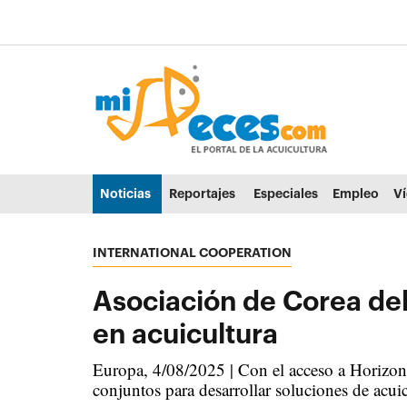
Ir al contenido principal de la página (alt + s)
Ir a la cabecera de la página (alt + c)
Ir al pie de la página (alt + p)
Ir al menú principal (alt + u)
Noticias
Reportajes
Especiales
Empleo
V
INTERNATIONAL COOPERATION
Asociación de Corea del
en acuicultura
Europa, 4/08/2025 | Con el acceso a Horizont
conjuntos para desarrollar soluciones de acu