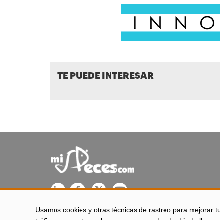
TE PUEDE INTERESAR
Usamos cookies y otras técnicas de rastreo para mejorar t
misPeces se edita desde El Puerto de Santa María (Cádiz - 