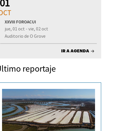
01
OCT
XXVIII FOROACUI
jue, 01 oct - vie, 02 oct
Auditorio de O Grove
IR A AGENDA
ltimo reportaje