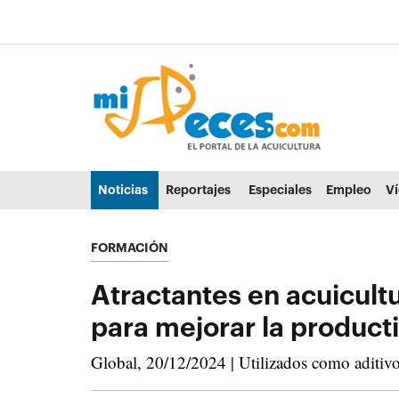
Ir al contenido principal de la página (alt + s)
Ir a la cabecera de la página (alt + c)
Ir al pie de la página (alt + p)
Ir al menú principal (alt + u)
Noticias
Reportajes
Especiales
Empleo
V
FORMACIÓN
Atractantes en acuicultu
para mejorar la product
Global, 20/12/2024 | Utilizados como aditivo