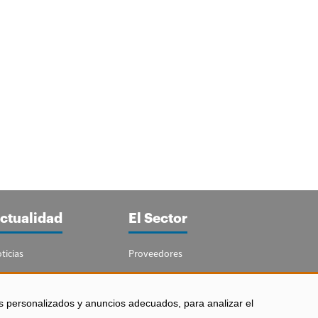
ctualidad
El Sector
ticias
Proveedores
portajes
Guía del Sector
letín Acuicultura
Legislación
s personalizados y anuncios adecuados, para analizar el