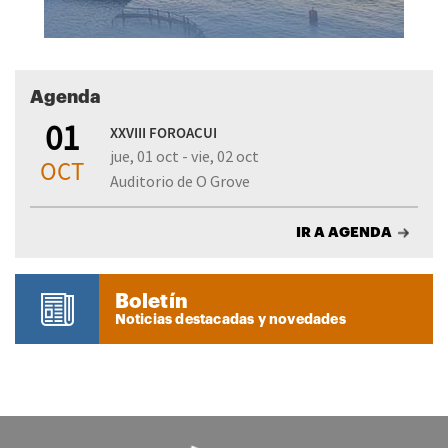
Agenda
01
XXVIII FOROACUI
jue, 01 oct - vie, 02 oct
OCT
Auditorio de O Grove
IR A AGENDA
Boletín
Noticias destacadas y novedades