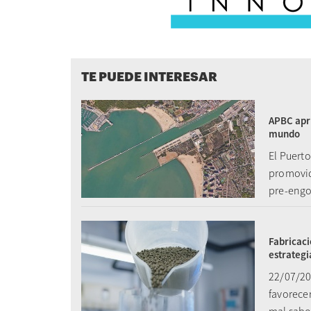
TE PUEDE INTERESAR
APBC apru
mundo
El Puerto
promovid
pre-engo
Fabricaci
estrategi
22/07/20
favorece
mal sabo