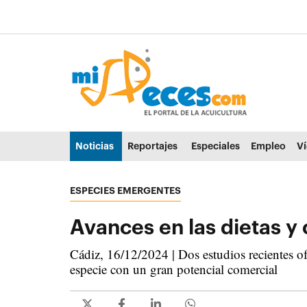
Ir al contenido principal de la página (alt + s)
Ir a la cabecera de la página (alt + c)
Ir al pie de la página (alt + p)
Ir al menú principal (alt + u)
Noticias
Reportajes
Especiales
Empleo
V
ESPECIES EMERGENTES
Avances en las dietas y 
Cádiz, 16/12/2024 | Dos estudios recientes of
especie con un gran potencial comercial