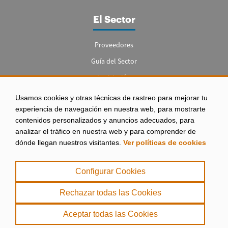
El Sector
Proveedores
Guía del Sector
Legislación
Empleo
Usamos cookies y otras técnicas de rastreo para mejorar tu
experiencia de navegación en nuestra web, para mostrarte
contenidos personalizados y anuncios adecuados, para
analizar el tráfico en nuestra web y para comprender de
dónde llegan nuestros visitantes.
Ver políticas de cookies
Aviso legal
|
Configurar Cookies
Política de Privacidad
|
Rechazar todas las Cookies
Política de Cookies
Aceptar todas las Cookies
. misPeces Copyright 2000 - 2026. Todos los derechos reservados