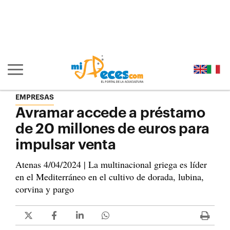
Ir al contenido principal de la página (alt + s)
Ir a la cabecera de la página (alt + c)
Ir al pie de la página (alt + p)
Ir al menú principal (alt + u)
Mostrar/ocultar navegación principal
EMPRESAS
Avramar accede a préstamo
de 20 millones de euros para
impulsar venta
Atenas 4/04/2024 | La multinacional griega es líder
en el Mediterráneo en el cultivo de dorada, lubina,
corvina y pargo