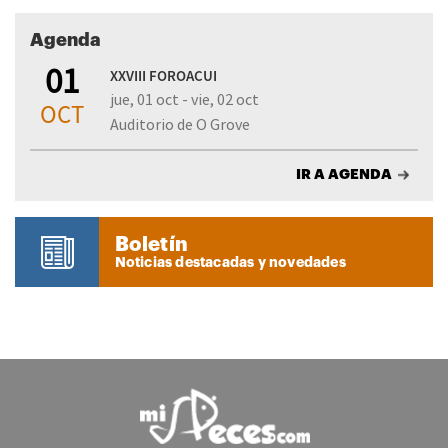
Agenda
01
XXVIII FOROACUI
jue, 01 oct - vie, 02 oct
OCT
Auditorio de O Grove
IR A AGENDA
Boletín
Noticias destacadas y novedades