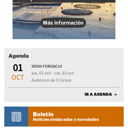
Agenda
01
XXVIII FOROACUI
jue, 01 oct - vie, 02 oct
OCT
Auditorio de O Grove
IR A AGENDA
Boletín
Noticias destacadas y novedades