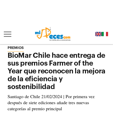
Ir al contenido principal de la página (alt + s)
Ir a la cabecera de la página (alt + c)
Ir al pie de la página (alt + p)
Ir al menú principal (alt + u)
Mostrar/ocultar navegación principal
PREMIOS
BioMar Chile hace entrega de
sus premios Farmer of the
Year que reconocen la mejora
de la eficiencia y
sostenibilidad
Santiago de Chile 21/02/2024 | Por primera vez
después de siete ediciones añade tres nuevas
categorías al premio principal