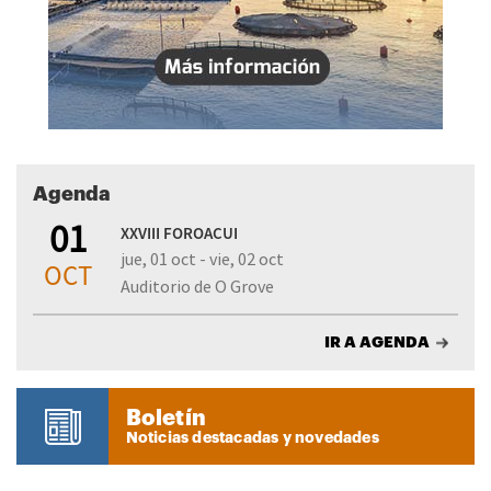
Agenda
01
XXVIII FOROACUI
jue, 01 oct - vie, 02 oct
OCT
Auditorio de O Grove
IR A AGENDA
Boletín
Noticias destacadas y novedades