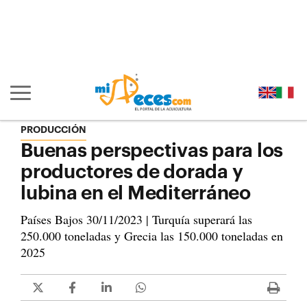
Ir al contenido principal de la página (alt + s)
Ir a la cabecera de la página (alt + c)
Ir al pie de la página (alt + p)
Ir al menú principal (alt + u)
Mostrar/ocultar navegación principal
PRODUCCIÓN
Buenas perspectivas para los
productores de dorada y
lubina en el Mediterráneo
Países Bajos 30/11/2023 | Turquía superará las
250.000 toneladas y Grecia las 150.000 toneladas en
2025