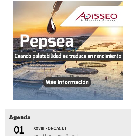
Agenda
01
XXVIII FOROACUI
jue, 01 oct - vie, 02 oct