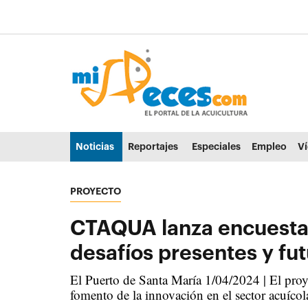
Ir al contenido principal de la página (alt + s)
Ir a la cabecera de la página (alt + c)
Ir al pie de la página (alt + p)
Ir al menú principal (alt + u)
Noticias
Reportajes
Especiales
Empleo
V
PROYECTO
CTAQUA lanza encuestas 
desafíos presentes y fu
El Puerto de Santa María 1/04/2024 | El proye
fomento de la innovación en el sector acuícol