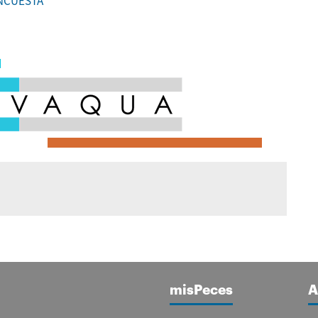
 ENCUESTA
misPeces
A