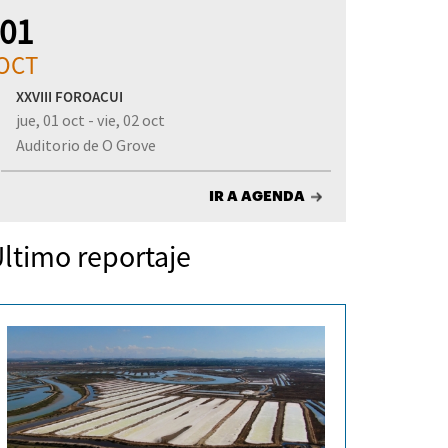
01
OCT
XXVIII FOROACUI
jue, 01 oct - vie, 02 oct
Auditorio de O Grove
IR A AGENDA
ltimo reportaje