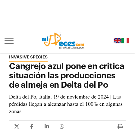
Ir al contenido principal de la página (alt + s)
Ir a la cabecera de la página (alt + c)
Ir al pie de la página (alt + p)
Ir al menú principal (alt + u)
Mostrar/ocultar navegación principal
INVASIVE SPECIES
Cangrejo azul pone en critica
situación las producciones
de almeja en Delta del Po
Delta del Po, Italia, 19 de noviembre de 2024 | Las
pérdidas llegan a alcanzar hasta el 100% en algunas
zonas