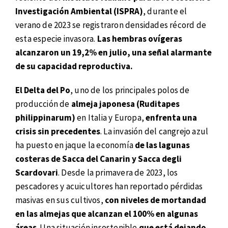
Investigación Ambiental (ISPRA)
, durante el
verano de 2023 se registraron densidades récord de
esta especie invasora.
Las hembras ovígeras
alcanzaron un 19,2% en julio, una señal alarmante
de su capacidad reproductiva.
El Delta del Po
, uno de los principales polos de
producción de
almeja japonesa (Ruditapes
philippinarum)
en Italia y Europa,
enfrenta una
crisis sin precedentes
. La invasión del cangrejo azul
ha puesto en jaque la economía
de las lagunas
costeras de Sacca del Canarin y Sacca degli
Scardovari
. Desde la primavera de 2023, los
pescadores y acuicultores han reportado pérdidas
masivas en sus cultivos,
con niveles de mortandad
en las almejas que alcanzan el 100% en algunas
áreas
. Una situación insostenible
que está dejando