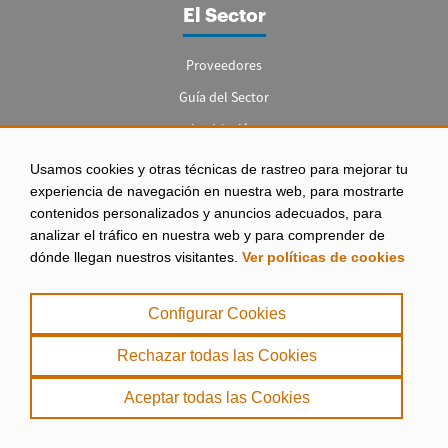
El Sector
Proveedores
Guía del Sector
Legislación
Empleo
Usamos cookies y otras técnicas de rastreo para mejorar tu
experiencia de navegación en nuestra web, para mostrarte
contenidos personalizados y anuncios adecuados, para
analizar el tráfico en nuestra web y para comprender de
dónde llegan nuestros visitantes.
Ver políticas de cookies
Aviso legal
|
Configurar Cookies
Política de Privacidad
|
Rechazar todas las Cookies
Política de Cookies
Aceptar todas las Cookies
. misPeces Copyright 2000 - 2026. Todos los derechos reservados