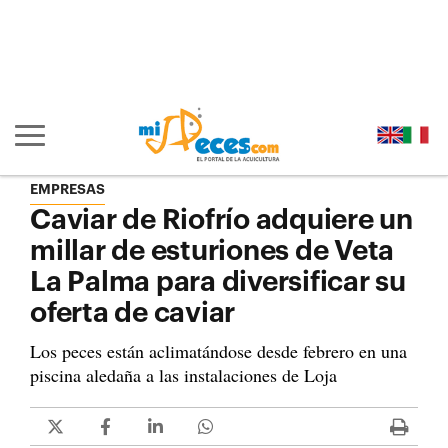
Ir al contenido principal de la página (alt + s)
Ir a la cabecera de la página (alt + c)
Ir al pie de la página (alt + p)
Ir al menú principal (alt + u)
Mostrar/ocultar navegación principal
EMPRESAS
Caviar de Riofrío adquiere un
millar de esturiones de Veta
La Palma para diversificar su
oferta de caviar
Los peces están aclimatándose desde febrero en una
piscina aledaña a las instalaciones de Loja