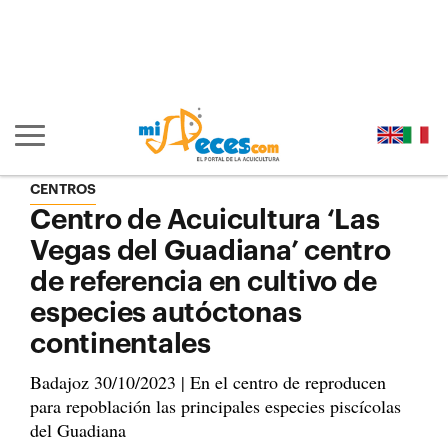
Ir al contenido principal de la página (alt + s)
Ir a la cabecera de la página (alt + c)
Ir al pie de la página (alt + p)
Ir al menú principal (alt + u)
Mostrar/ocultar navegación principal
CENTROS
Centro de Acuicultura ‘Las
Vegas del Guadiana’ centro
de referencia en cultivo de
especies autóctonas
continentales
Badajoz 30/10/2023 | En el centro de reproducen
para repoblación las principales especies piscícolas
del Guadiana