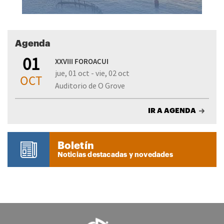
Agenda
01
XXVIII FOROACUI
jue, 01 oct - vie, 02 oct
OCT
Auditorio de O Grove
IR A AGENDA
Boletín
Noticias destacadas y novedades