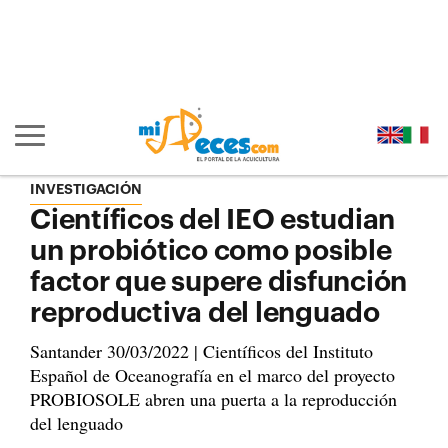
Ir al contenido principal de la página (alt + s)
Ir a la cabecera de la página (alt + c)
Ir al pie de la página (alt + p)
Ir al menú principal (alt + u)
Mostrar/ocultar navegación principal
INVESTIGACIÓN
Científicos del IEO estudian
un probiótico como posible
factor que supere disfunción
reproductiva del lenguado
Santander 30/03/2022 | Científicos del Instituto
Español de Oceanografía en el marco del proyecto
PROBIOSOLE abren una puerta a la reproducción
del lenguado