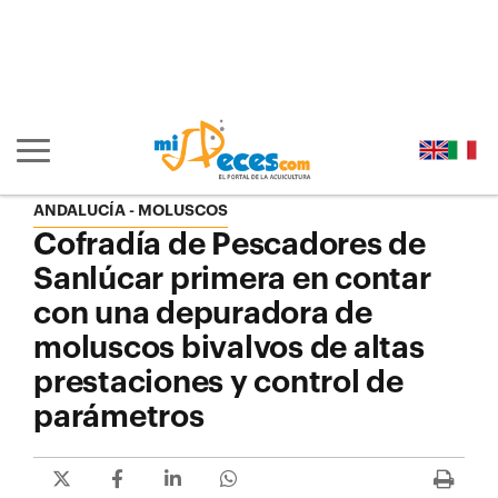
Ir al contenido principal de la página (alt + s)
Ir a la cabecera de la página (alt + c)
Ir al pie de la página (alt + p)
Ir al menú principal (alt + u)
Mostrar/ocultar navegación principal
ANDALUCÍA - MOLUSCOS
Cofradía de Pescadores de
Sanlúcar primera en contar
con una depuradora de
moluscos bivalvos de altas
prestaciones y control de
parámetros