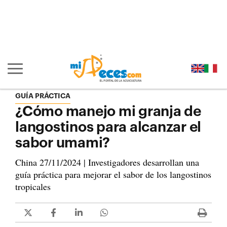
Ir al contenido principal de la página (alt + s)
Ir a la cabecera de la página (alt + c)
Ir al pie de la página (alt + p)
Ir al menú principal (alt + u)
Mostrar/ocultar navegación principal
GUÍA PRÁCTICA
¿Cómo manejo mi granja de
langostinos para alcanzar el
sabor umami?
China 27/11/2024 | Investigadores desarrollan una
guía práctica para mejorar el sabor de los langostinos
tropicales