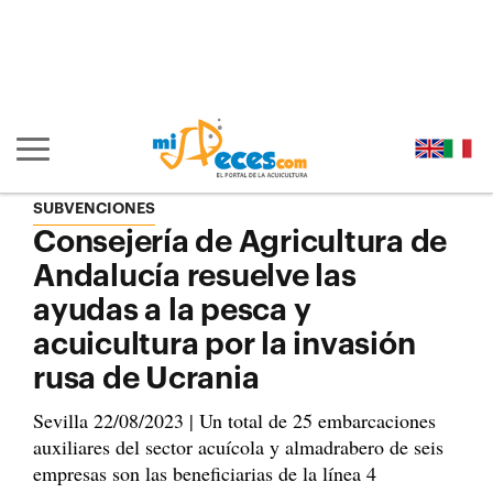
Ir al contenido principal de la página (alt + s)
Ir a la cabecera de la página (alt + c)
Ir al pie de la página (alt + p)
Ir al menú principal (alt + u)
Mostrar/ocultar navegación principal
SUBVENCIONES
Consejería de Agricultura de
Andalucía resuelve las
ayudas a la pesca y
acuicultura por la invasión
rusa de Ucrania
Sevilla 22/08/2023 | Un total de 25 embarcaciones
auxiliares del sector acuícola y almadrabero de seis
empresas son las beneficiarias de la línea 4