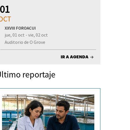
01
OCT
XXVIII FOROACUI
jue, 01 oct - vie, 02 oct
Auditorio de O Grove
IR A AGENDA
ltimo reportaje