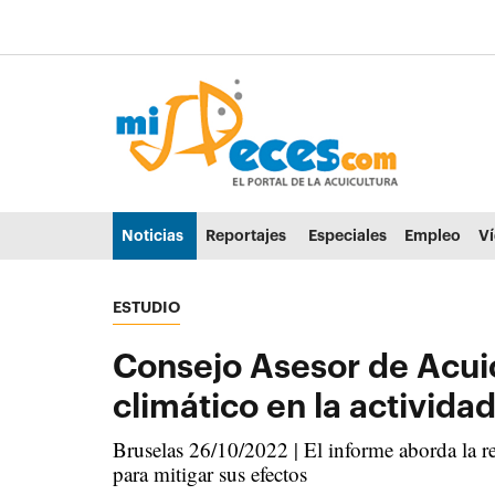
Ir al contenido principal de la página (alt + s)
Ir a la cabecera de la página (alt + c)
Ir al pie de la página (alt + p)
Ir al menú principal (alt + u)
Noticias
Reportajes
Especiales
Empleo
V
ESTUDIO
Consejo Asesor de Acuic
climático en la activida
Bruselas 26/10/2022 | El informe aborda la re
para mitigar sus efectos