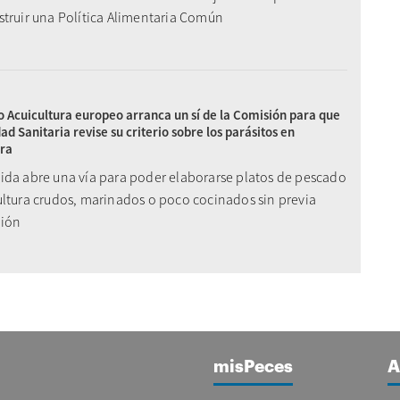
struir una Política Alimentaria Común
o Acuicultura europeo arranca un sí de la Comisión para que
dad Sanitaria revise su criterio sobre los parásitos en
ura
ida abre una vía para poder elaborarse platos de pescado
ultura crudos, marinados o poco cocinados sin previa
ción
misPeces
A