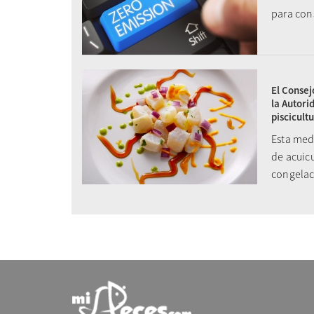
para con
El Consej
la Autori
piscicult
Esta med
de acuic
congela