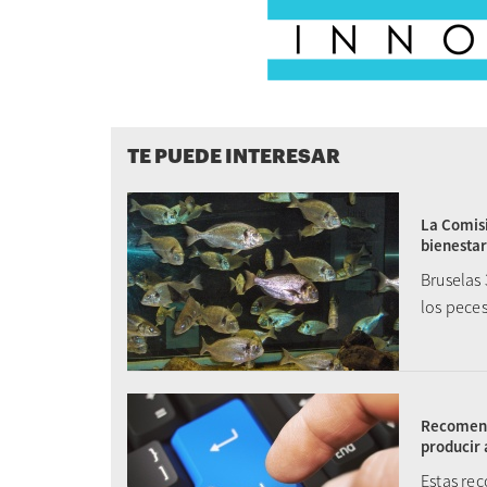
TE PUEDE INTERESAR
La Comisi
bienestar
Bruselas 
los peces
Recomend
producir 
Estas re