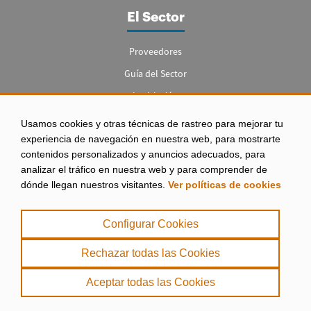
El Sector
Proveedores
Guía del Sector
Legislación
Empleo
Usamos cookies y otras técnicas de rastreo para mejorar tu
experiencia de navegación en nuestra web, para mostrarte
contenidos personalizados y anuncios adecuados, para
analizar el tráfico en nuestra web y para comprender de
dónde llegan nuestros visitantes.
Ver políticas de cookies
Aviso legal
|
Configurar Cookies
Política de Privacidad
|
Rechazar todas las Cookies
Política de Cookies
Aceptar todas las Cookies
. misPeces Copyright 2000 - 2026. Todos los derechos reservados