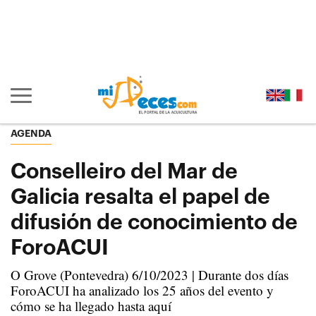
Ir al contenido principal de la página (alt + s)
Ir a la cabecera de la página (alt + c)
Ir al pie de la página (alt + p)
Ir al menú principal (alt + u)
Mostrar/ocultar navegación principal
AGENDA
Conselleiro del Mar de
Galicia resalta el papel de
difusión de conocimiento de
ForoACUI
O Grove (Pontevedra) 6/10/2023 | Durante dos días
ForoACUI ha analizado los 25 años del evento y
cómo se ha llegado hasta aquí