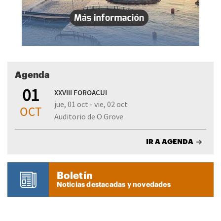
Agenda
01
XXVIII FOROACUI
jue, 01 oct - vie, 02 oct
OCT
Auditorio de O Grove
IR A AGENDA
Boletín
Noticias destacadas y novedades