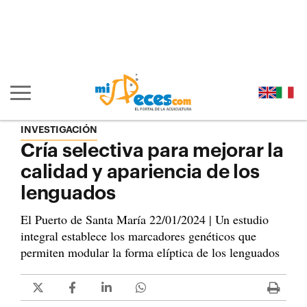
Ir al contenido principal de la página (alt + s)
Ir a la cabecera de la página (alt + c)
Ir al pie de la página (alt + p)
Ir al menú principal (alt + u)
Mostrar/ocultar navegación principal
INVESTIGACIÓN
Cría selectiva para mejorar la
calidad y apariencia de los
lenguados
El Puerto de Santa María 22/01/2024 | Un estudio
integral establece los marcadores genéticos que
permiten modular la forma elíptica de los lenguados