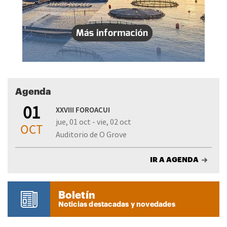
Agenda
01
XXVIII FOROACUI
jue, 01 oct - vie, 02 oct
OCT
Auditorio de O Grove
IR A AGENDA
Boletín
Noticias destacadas y novedades