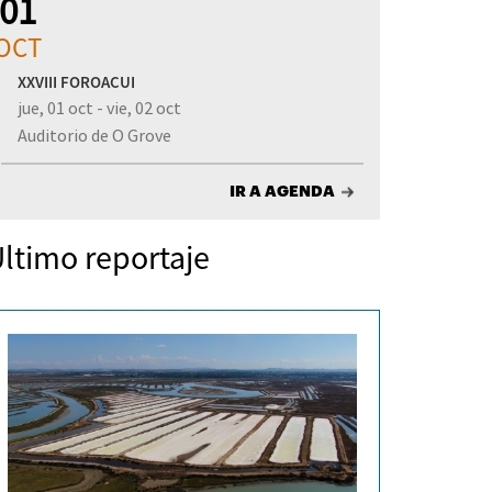
01
OCT
XXVIII FOROACUI
jue, 01 oct - vie, 02 oct
Auditorio de O Grove
IR A AGENDA
ltimo reportaje