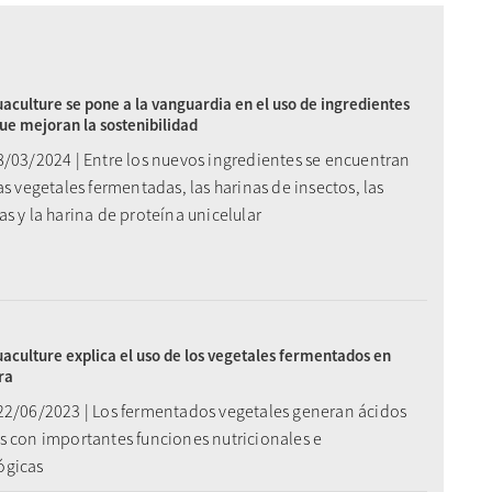
aculture se pone a la vanguardia en el uso de ingredientes
ue mejoran la sostenibilidad
8/03/2024 | Entre los nuevos ingredientes se encuentran
as vegetales fermentadas, las harinas de insectos, las
s y la harina de proteína unicelular
aculture explica el uso de los vegetales fermentados en
ra
22/06/2023 | Los fermentados vegetales generan ácidos
s con importantes funciones nutricionales e
ógicas