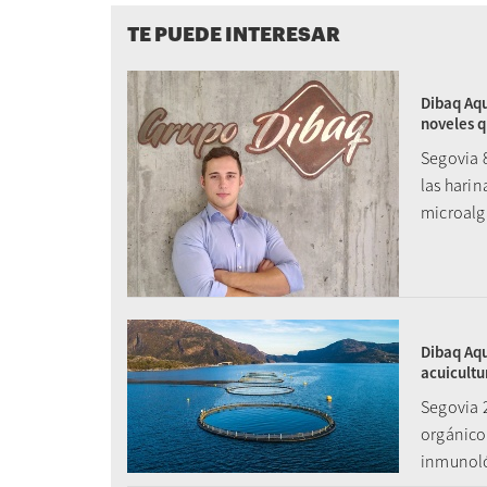
TE PUEDE INTERESAR
Dibaq Aqu
noveles q
Segovia 
las harin
microalga
Dibaq Aqu
acuicultu
Segovia 
orgánico
inmunol