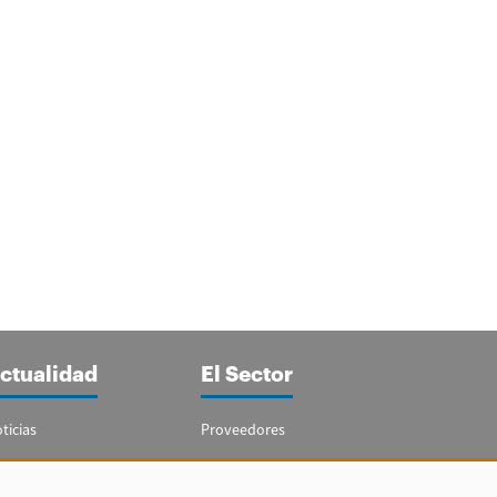
ctualidad
El Sector
ticias
Proveedores
portajes
Guía del Sector