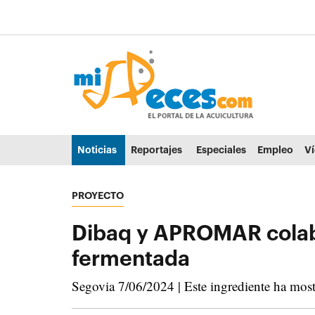
Ir al contenido principal de la página (alt + s)
Ir a la cabecera de la página (alt + c)
Ir al pie de la página (alt + p)
Ir al menú principal (alt + u)
Noticias
Reportajes
Especiales
Empleo
V
PROYECTO
Dibaq y APROMAR colabo
fermentada
Segovia 7/06/2024 | Este ingrediente ha mostr