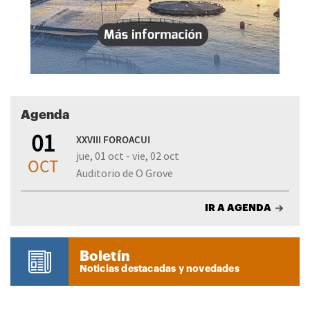
Agenda
01
XXVIII FOROACUI
jue, 01 oct - vie, 02 oct
OCT
Auditorio de O Grove
IR A AGENDA
Boletín
Noticias destacadas y novedades