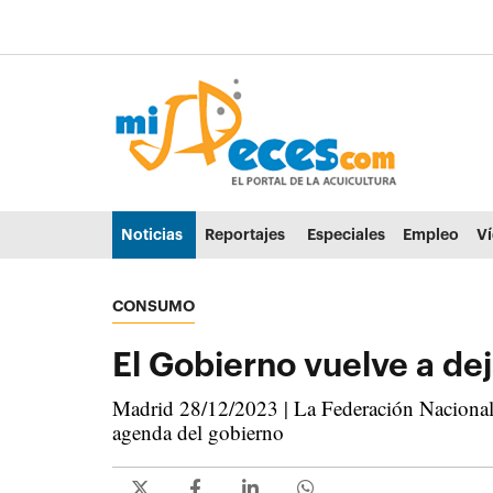
Ir al contenido principal de la página (alt + s)
Ir a la cabecera de la página (alt + c)
Ir al pie de la página (alt + p)
Ir al menú principal (alt + u)
Noticias
Reportajes
Especiales
Empleo
V
CONSUMO
El Gobierno vuelve a dej
Madrid 28/12/2023 | La Federación Nacional d
agenda del gobierno