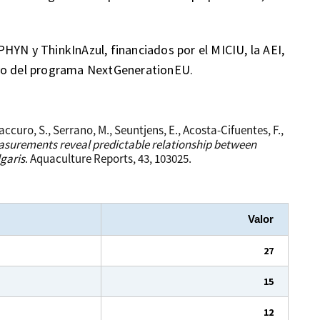
HYN y ThinkInAzul, financiados por el MICIU, la AEI,
oyo del programa NextGenerationEU.
Maccuro, S., Serrano, M., Seuntjens, E., Acosta-Cifuentes, F.,
surements reveal predictable relationship between
garis
. Aquaculture Reports, 43, 103025.
Valor
27
15
12