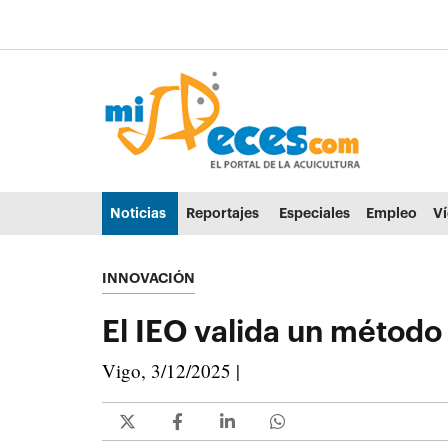
Ir al contenido principal de la página (alt + s)
Ir a la cabecera de la página (alt + c)
Ir al pie de la página (alt + p)
Ir al menú principal (alt + u)
Noticias
Reportajes
Especiales
Empleo
V
INNOVACIÓN
El IEO valida un método 
Vigo, 3/12/2025 |