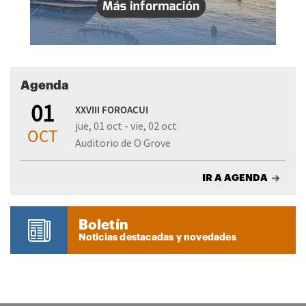
Agenda
01
XXVIII FOROACUI
jue, 01 oct - vie, 02 oct
OCT
Auditorio de O Grove
IR A AGENDA
Boletín
Noticias destacadas y novedades