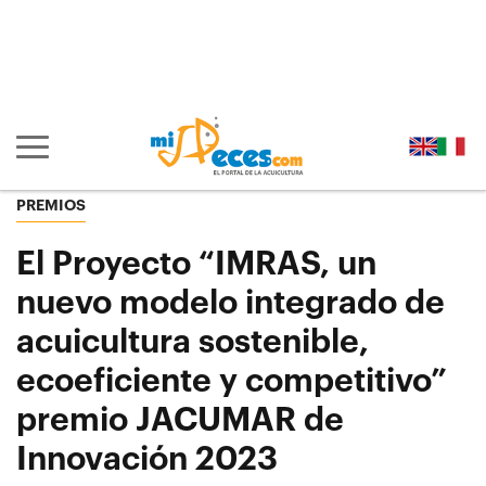
Ir al contenido principal de la página (alt + s)
Ir a la cabecera de la página (alt + c)
Ir al pie de la página (alt + p)
Ir al menú principal (alt + u)
Mostrar/ocultar navegación principal
PREMIOS
El Proyecto “IMRAS, un
nuevo modelo integrado de
acuicultura sostenible,
ecoeficiente y competitivo”
premio JACUMAR de
Innovación 2023