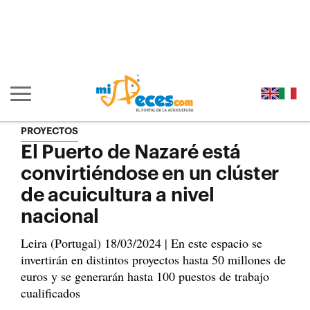
Ir al contenido principal de la página (alt + s)
Ir a la cabecera de la página (alt + c)
Ir al pie de la página (alt + p)
Ir al menú principal (alt + u)
Mostrar/ocultar navegación principal
PROYECTOS
El Puerto de Nazaré está
convirtiéndose en un clúster
de acuicultura a nivel
nacional
Leira (Portugal) 18/03/2024 | En este espacio se
invertirán en distintos proyectos hasta 50 millones de
euros y se generarán hasta 100 puestos de trabajo
cualificados