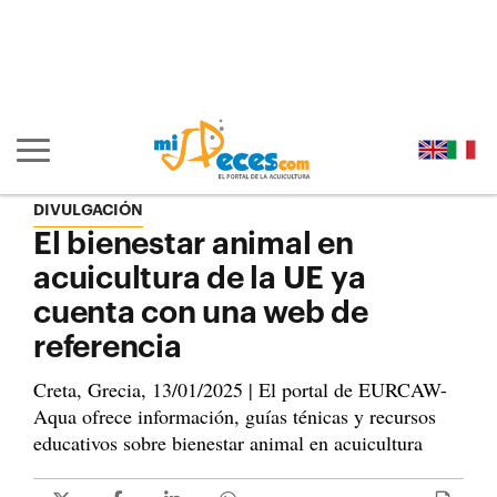
Ir al contenido principal de la página (alt + s)
Ir a la cabecera de la página (alt + c)
Ir al pie de la página (alt + p)
Ir al menú principal (alt + u)
Mostrar/ocultar navegación principal
DIVULGACIÓN
El bienestar animal en
acuicultura de la UE ya
cuenta con una web de
referencia
Creta, Grecia, 13/01/2025 | El portal de EURCAW-
Aqua ofrece información, guías ténicas y recursos
educativos sobre bienestar animal en acuicultura