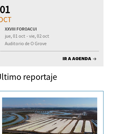
01
OCT
XXVIII FOROACUI
jue, 01 oct - vie, 02 oct
Auditorio de O Grove
IR A AGENDA
ltimo reportaje