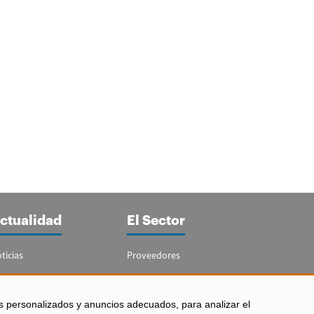
ctualidad
El Sector
ticias
Proveedores
portajes
Guía del Sector
letín Acuicultura
Legislación
s personalizados y anuncios adecuados, para analizar el