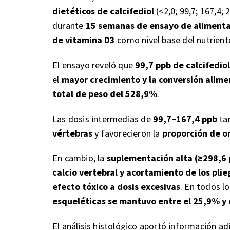
dietéticos de calcifediol
(<2,0; 99,7; 167,4; 
durante
15 semanas de ensayo de aliment
de vitamina D3
como nivel base del nutrient
El ensayo reveló que
99,7 ppb de calcifedio
el
mayor crecimiento y la conversión alime
total de peso del 528,9%
.
Las dosis intermedias de
99,7–167,4 ppb
ta
vértebras
y favorecieron la
proporción de o
En cambio, la
suplementación alta (≥298,6 
calcio vertebral y acortamiento de los pli
efecto tóxico a dosis excesivas
. En todos l
esqueléticas se mantuvo entre el 25,9% y
El análisis histológico aportó información ad