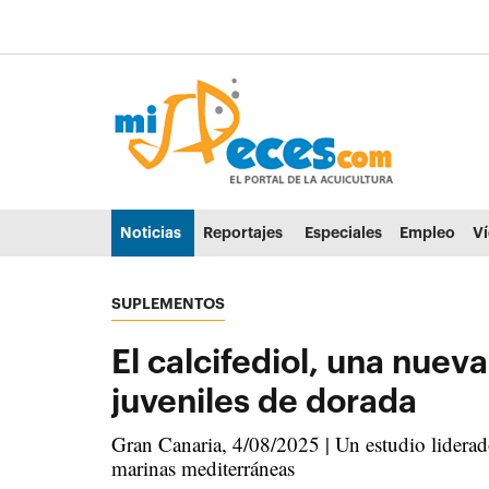
Ir al contenido principal de la página (alt + s)
Ir a la cabecera de la página (alt + c)
Ir al pie de la página (alt + p)
Ir al menú principal (alt + u)
Noticias
Reportajes
Especiales
Empleo
V
SUPLEMENTOS
El calcifediol, una nuev
juveniles de dorada
Gran Canaria, 4/08/2025 | Un estudio liderad
marinas mediterráneas