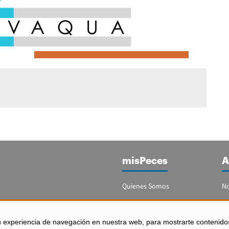
misPeces
A
Quienes Somos
No
Publicidad
Re
Contacto
Bo
u experiencia de navegación en nuestra web, para mostrarte contenido
España)