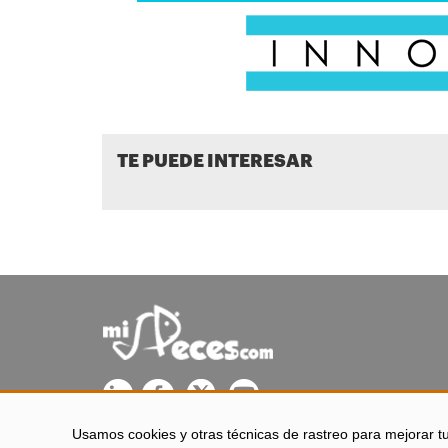
TE PUEDE INTERESAR
Usamos cookies y otras técnicas de rastreo para mejorar t
misPeces se edita desde El Puerto de Santa María (Cádiz - 