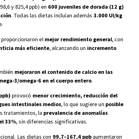
298,6 y 825,4 ppb) en
600 juveniles de dorada (12 g)
ación
. Todas las dietas incluían además
3.000 UI/kg
e.
l
proporcionaron el
mejor rendimiento general
, con
nticia más eficiente
, alcanzando un
incremento
mbién
mejoraron el contenido de calcio en las
mega-3/omega-6 en el cuerpo entero
.
ppb)
provocó
menor crecimiento, reducción del
egues intestinales medios
, lo que sugiere un
posible
os tratamientos, la
prevalencia de anomalías
 el 33%
, sin diferencias significativas.
icional. Las dietas con
99,7–167,4 ppb
aumentaron