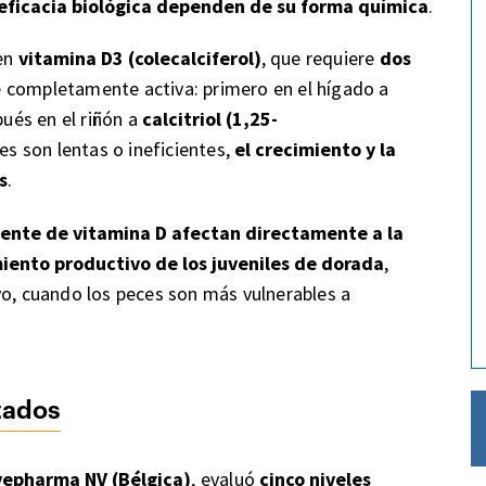
 eficacia biológica dependen de su forma química
.
yen
vitamina D3 (colecalciferol)
, que requiere
dos
 completamente activa: primero en el hígado a
ués en el riñón a
calcitriol (1,25-
nes son lentas o ineficientes,
el crecimiento y la
s
.
fuente de vitamina D afectan directamente a la
miento productivo de los juveniles de dorada
,
vo, cuando los peces son más vulnerables a
tados
epharma NV (Bélgica)
, evaluó
cinco niveles