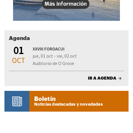
Agenda
01
XXVIII FOROACUI
jue, 01 oct - vie, 02 oct
OCT
Auditorio de O Grove
IR A AGENDA
Boletín
Noticias destacadas y novedades