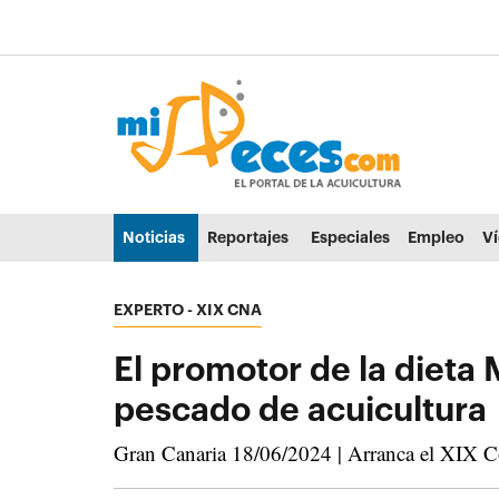
Ir al contenido principal de la página (alt + s)
Ir a la cabecera de la página (alt + c)
Ir al pie de la página (alt + p)
Ir al menú principal (alt + u)
Noticias
Reportajes
Especiales
Empleo
V
EXPERTO
XIX CNA
El promotor de la dieta
pescado de acuicultura
Gran Canaria 18/06/2024 | Arranca el XIX Co