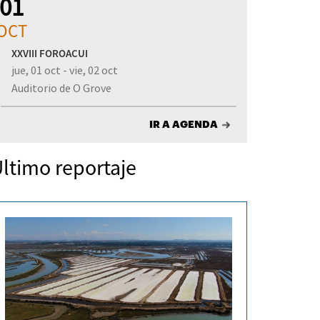
01
OCT
XXVIII FOROACUI
jue, 01 oct - vie, 02 oct
Auditorio de O Grove
IR A AGENDA
ltimo reportaje