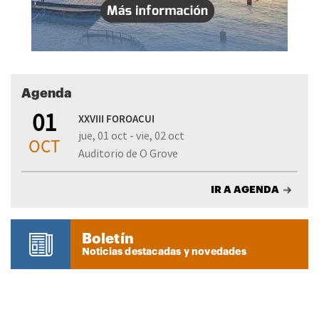
Agenda
01
XXVIII FOROACUI
jue, 01 oct - vie, 02 oct
OCT
Auditorio de O Grove
IR A AGENDA
Boletín
Noticias destacadas y novedades