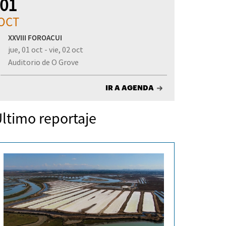
01
OCT
XXVIII FOROACUI
jue, 01 oct - vie, 02 oct
Auditorio de O Grove
IR A AGENDA
ltimo reportaje