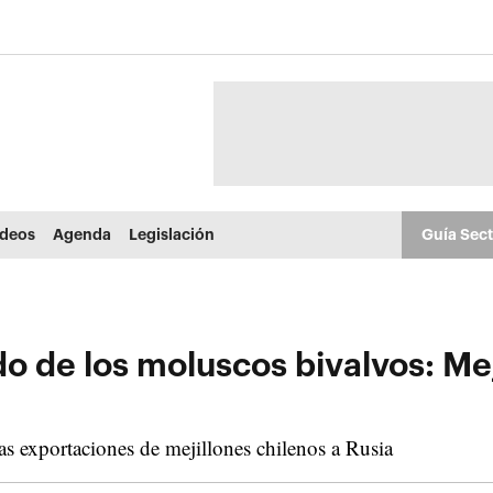
ídeos
Agenda
Legislación
Guía Sec
o de los moluscos bivalvos: Meji
s exportaciones de mejillones chilenos a Rusia