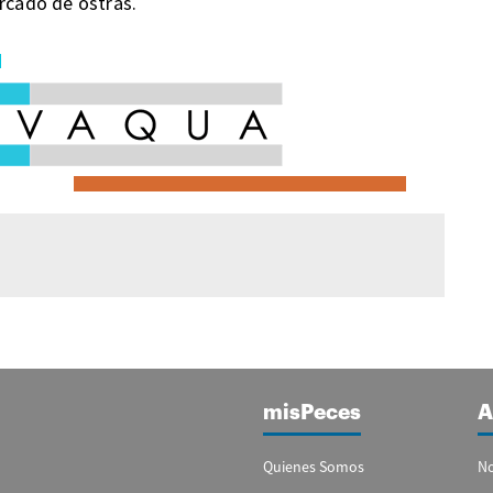
ercado de ostras.
misPeces
A
Quienes Somos
No