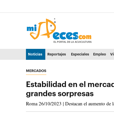
Ir al contenido principal de la página (alt + s)
Ir a la cabecera de la página (alt + c)
Ir al pie de la página (alt + p)
Ir al menú principal (alt + u)
Noticias
Reportajes
Especiales
Empleo
V
MERCADOS
Estabilidad en el mercad
grandes sorpresas
Roma 26/10/2023 | Destacan el aumento de la