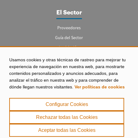
El Sector
Proveedores
Guía del Sector
Legislación
Empleo
Usamos cookies y otras técnicas de rastreo para mejorar tu
experiencia de navegación en nuestra web, para mostrarte
contenidos personalizados y anuncios adecuados, para
analizar el tráfico en nuestra web y para comprender de
dónde llegan nuestros visitantes.
Ver políticas de cookies
Aviso legal
|
Configurar Cookies
Política de Privacidad
|
Rechazar todas las Cookies
Política de Cookies
Aceptar todas las Cookies
. misPeces Copyright 2000 - 2026. Todos los derechos reservados