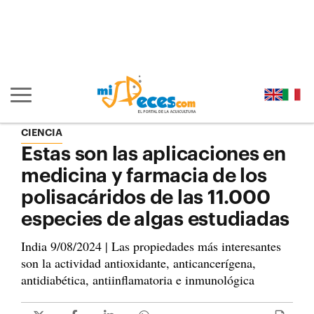
Ir al contenido principal de la página (alt + s)
Ir a la cabecera de la página (alt + c)
Ir al pie de la página (alt + p)
Ir al menú principal (alt + u)
Mostrar/ocultar navegación principal
CIENCIA
Estas son las aplicaciones en
medicina y farmacia de los
polisacáridos de las 11.000
especies de algas estudiadas
India 9/08/2024 | Las propiedades más interesantes
son la actividad antioxidante, anticancerígena,
antidiabética, antiinflamatoria e inmunológica