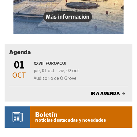
Agenda
01
XXVIII FOROACUI
jue, 01 oct - vie, 02 oct
OCT
Auditorio de O Grove
IR A AGENDA
Boletín
Noticias destacadas y novedades