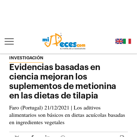
Ir al contenido principal de la página (alt + s)
Ir a la cabecera de la página (alt + c)
Ir al pie de la página (alt + p)
Ir al menú principal (alt + u)
Mostrar/ocultar navegación principal
INVESTIGACIÓN
Evidencias basadas en
ciencia mejoran los
suplementos de metionina
en las dietas de tilapia
Faro (Portugal) 21/12/2021 | Los aditivos
alimentarios son básicos en dietas acuícolas basadas
en ingredientes vegetales